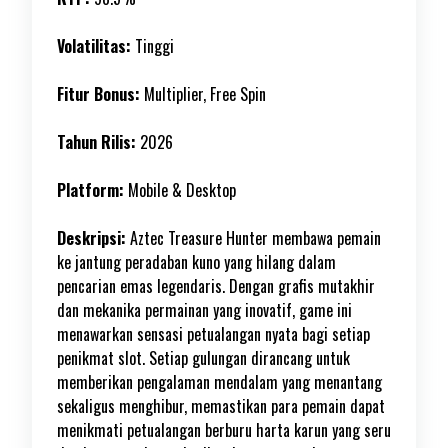
Volatilitas:
Tinggi
Fitur Bonus:
Multiplier, Free Spin
Tahun Rilis:
2026
Platform:
Mobile & Desktop
Deskripsi:
Aztec Treasure Hunter membawa pemain
ke jantung peradaban kuno yang hilang dalam
pencarian emas legendaris. Dengan grafis mutakhir
dan mekanika permainan yang inovatif, game ini
menawarkan sensasi petualangan nyata bagi setiap
penikmat slot. Setiap gulungan dirancang untuk
memberikan pengalaman mendalam yang menantang
sekaligus menghibur, memastikan para pemain dapat
menikmati petualangan berburu harta karun yang seru