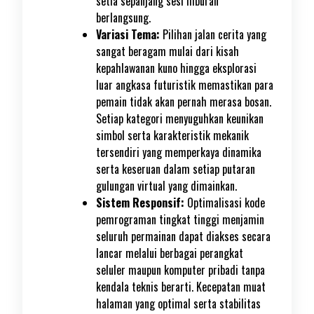
setia sepanjang sesi hiburan
berlangsung.
Variasi Tema:
Pilihan jalan cerita yang
sangat beragam mulai dari kisah
kepahlawanan kuno hingga eksplorasi
luar angkasa futuristik memastikan para
pemain tidak akan pernah merasa bosan.
Setiap kategori menyuguhkan keunikan
simbol serta karakteristik mekanik
tersendiri yang memperkaya dinamika
serta keseruan dalam setiap putaran
gulungan virtual yang dimainkan.
Sistem Responsif:
Optimalisasi kode
pemrograman tingkat tinggi menjamin
seluruh permainan dapat diakses secara
lancar melalui berbagai perangkat
seluler maupun komputer pribadi tanpa
kendala teknis berarti. Kecepatan muat
halaman yang optimal serta stabilitas