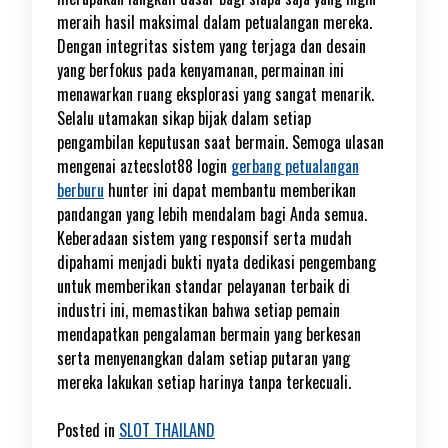
meraih hasil maksimal dalam petualangan mereka.
Dengan integritas sistem yang terjaga dan desain
yang berfokus pada kenyamanan, permainan ini
menawarkan ruang eksplorasi yang sangat menarik.
Selalu utamakan sikap bijak dalam setiap
pengambilan keputusan saat bermain. Semoga ulasan
mengenai aztecslot88 login
gerbang petualangan
berburu
hunter ini dapat membantu memberikan
pandangan yang lebih mendalam bagi Anda semua.
Keberadaan sistem yang responsif serta mudah
dipahami menjadi bukti nyata dedikasi pengembang
untuk memberikan standar pelayanan terbaik di
industri ini, memastikan bahwa setiap pemain
mendapatkan pengalaman bermain yang berkesan
serta menyenangkan dalam setiap putaran yang
mereka lakukan setiap harinya tanpa terkecuali.
Posted in
SLOT THAILAND