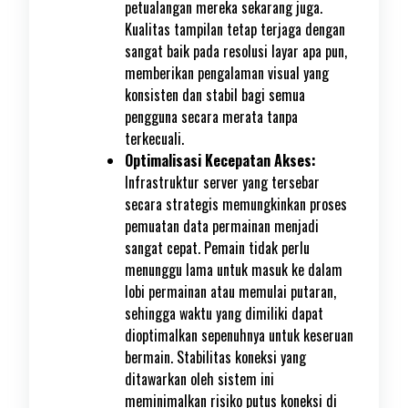
petualangan mereka sekarang juga.
Kualitas tampilan tetap terjaga dengan
sangat baik pada resolusi layar apa pun,
memberikan pengalaman visual yang
konsisten dan stabil bagi semua
pengguna secara merata tanpa
terkecuali.
Optimalisasi Kecepatan Akses:
Infrastruktur server yang tersebar
secara strategis memungkinkan proses
pemuatan data permainan menjadi
sangat cepat. Pemain tidak perlu
menunggu lama untuk masuk ke dalam
lobi permainan atau memulai putaran,
sehingga waktu yang dimiliki dapat
dioptimalkan sepenuhnya untuk keseruan
bermain. Stabilitas koneksi yang
ditawarkan oleh sistem ini
meminimalkan risiko putus koneksi di