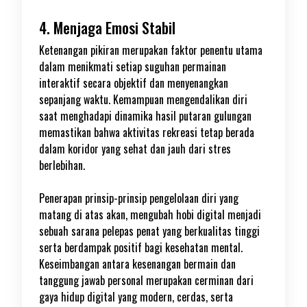
4. Menjaga Emosi Stabil
Ketenangan pikiran merupakan faktor penentu utama
dalam menikmati setiap suguhan permainan
interaktif secara objektif dan menyenangkan
sepanjang waktu. Kemampuan mengendalikan diri
saat menghadapi dinamika hasil putaran gulungan
memastikan bahwa aktivitas rekreasi tetap berada
dalam koridor yang sehat dan jauh dari stres
berlebihan.
Penerapan prinsip-prinsip pengelolaan diri yang
matang di atas akan, mengubah hobi digital menjadi
sebuah sarana pelepas penat yang berkualitas tinggi
serta berdampak positif bagi kesehatan mental.
Keseimbangan antara kesenangan bermain dan
tanggung jawab personal merupakan cerminan dari
gaya hidup digital yang modern, cerdas, serta