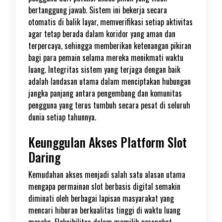
bertanggung jawab. Sistem ini bekerja secara
otomatis di balik layar, memverifikasi setiap aktivitas
agar tetap berada dalam koridor yang aman dan
terpercaya, sehingga memberikan ketenangan pikiran
bagi para pemain selama mereka menikmati waktu
luang. Integritas sistem yang terjaga dengan baik
adalah landasan utama dalam menciptakan hubungan
jangka panjang antara pengembang dan komunitas
pengguna yang terus tumbuh secara pesat di seluruh
dunia setiap tahunnya.
Keunggulan Akses Platform Slot
Daring
Kemudahan akses menjadi salah satu alasan utama
mengapa permainan slot berbasis digital semakin
diminati oleh berbagai lapisan masyarakat yang
mencari hiburan berkualitas tinggi di waktu luang