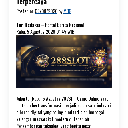
Terpercaya
Posted on
05/08/2026
by
MBG
Tim Redaksi
–
Portal Berita Nasional
Rabu, 5 Agustus 2026 01:45 WIB
Jakarta (Rabu, 5 Agustus 2026) – Game Online saat
ini telah bertransformasi menjadi salah satu industri
hiburan digital yang paling diminati oleh berbagai
kalangan masyarakat modern di tanah air.
Perkembangan teknologi yang begitu pesat