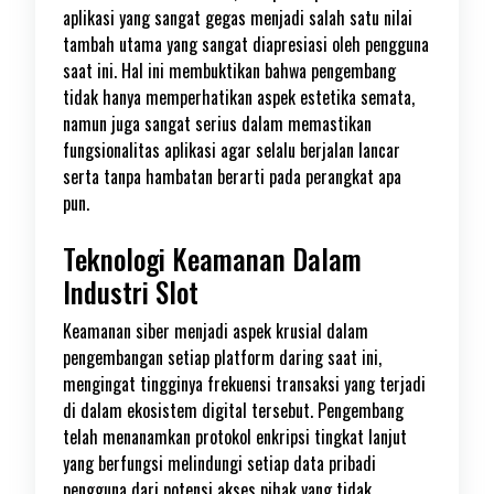
aplikasi yang sangat gegas menjadi salah satu nilai
tambah utama yang sangat diapresiasi oleh pengguna
saat ini. Hal ini membuktikan bahwa pengembang
tidak hanya memperhatikan aspek estetika semata,
namun juga sangat serius dalam memastikan
fungsionalitas aplikasi agar selalu berjalan lancar
serta tanpa hambatan berarti pada perangkat apa
pun.
Teknologi Keamanan Dalam
Industri Slot
Keamanan siber menjadi aspek krusial dalam
pengembangan setiap platform daring saat ini,
mengingat tingginya frekuensi transaksi yang terjadi
di dalam ekosistem digital tersebut. Pengembang
telah menanamkan protokol enkripsi tingkat lanjut
yang berfungsi melindungi setiap data pribadi
pengguna dari potensi akses pihak yang tidak