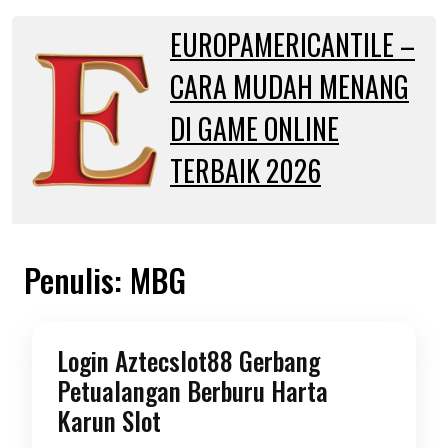
Skip
to
EUROPAMERICANTILE –
content
CARA MUDAH MENANG
DI GAME ONLINE
TERBAIK 2026
Penulis:
MBG
Login Aztecslot88 Gerbang
Petualangan Berburu Harta
Karun Slot