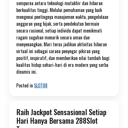
sempurna antara teknologi mutakhir dan hiburan
berkualitas tinggi. Melalui pemahaman yang baik
mengenai pentingnya manajemen waktu, pengelolaan
anggaran yang bijak, serta pendekatan bermain
secara rasional, setiap individu dapat menikmati
ragam suguhan menarik secara aman dan
menyenangkan. Mari terus jadikan aktivitas hiburan
virtual ini sebagai sarana penyegar pikiran yang
positif, inspiratif, dan memberikan nilai tambah bagi
kualitas hidup sehari-hari di era modern yang serba
dinamis ini.
Posted in
SLOT88
Raih Jackpot Sensasional Setiap
Hari Hanya Bersama 288Slot