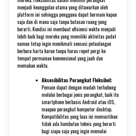
mereka. Fleksibilitas dalam memilih perangkat
menjadi keunggulan utama yang ditawarkan oleh
platform ini sehingga pengguna dapat bermain kapan
saja dan di mana saja tanpa batasan ruang yang
berarti. Kondisi ini membuat efisiensi waktu menjadi
lebih baik bagi mereka yang memiliki aktivitas padat
namun tetap ingin menikmati sensasi petualangan
berburu harta karun tanpa harus repot pergi ke
tempat permainan konvensional yang jauh dan
memakan waktu.
Aksesibilitas Perangkat Fleksibel:
Pemain dapat dengan mudah terhubung
melalui berbagai jenis perangkat, baik itu
smartphone berbasis Android atau iOS,
maupun perangkat komputer desktop.
Kompatibilitas yang luas ini memastikan
tidak ada hambatan teknis yang berarti
bagi siapa saja yang ingin memulai