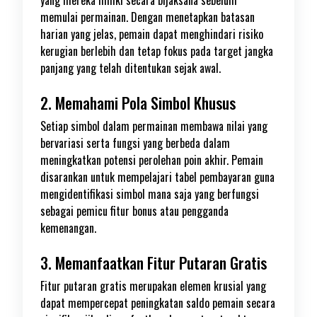
yang mereka miliki secara bijaksana sebelum
memulai permainan. Dengan menetapkan batasan
harian yang jelas, pemain dapat menghindari risiko
kerugian berlebih dan tetap fokus pada target jangka
panjang yang telah ditentukan sejak awal.
2. Memahami Pola Simbol Khusus
Setiap simbol dalam permainan membawa nilai yang
bervariasi serta fungsi yang berbeda dalam
meningkatkan potensi perolehan poin akhir. Pemain
disarankan untuk mempelajari tabel pembayaran guna
mengidentifikasi simbol mana saja yang berfungsi
sebagai pemicu fitur bonus atau pengganda
kemenangan.
3. Memanfaatkan Fitur Putaran Gratis
Fitur putaran gratis merupakan elemen krusial yang
dapat mempercepat peningkatan saldo pemain secara